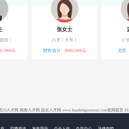
生
张女士
/技校
25岁
大专
37
00-3000元
财务/会计
4000-5000元
文员
武川人才网
商南人才网
延长人才网
www.huashengwenxue.com官网首页
兴
信息
招聘资讯
发布简历
企业入驻
会员中心
法律申明