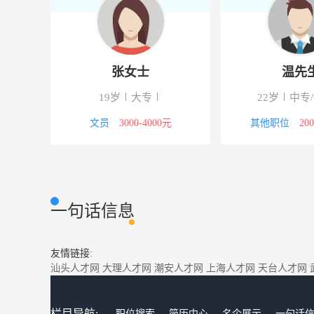
张女士
温先
19岁
大专
22岁
中专
议
文员
3000-4000元
其他职位
20
一句话信息
友情链接:
汕头人才网
大理人才网
潮安人才网
上海人才网
天台人才网
栏目导航:
职位搜索
简历中心
名企展示
一句话