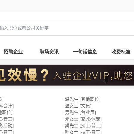
招聘企业
职场资讯
一句话信息
收费标准
员]
· 温先生 [其他职位]
务/会计]
· 温女士 [文员]
他职位]
· 男先生 [营业员]
工/普工]
· 邓女士 [家政/保安]
政/后勤]
· 樊先生 [技工/普工]
工/普工]
· 叶女士 [技工/普工]