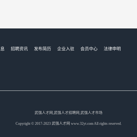
信息
招聘资讯
发布简历
企业入驻
会员中心
法律申明
们
武强人才网,武强人才招聘网,武强人才市场
Copyright © 2017-2023 武强人才网 www.32yt.com All rights reserved.