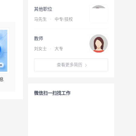
其他职位
马先生
·
中专/技校
教师
刘女士
·
大专
查看更多简历
息
微信扫一扫找工作