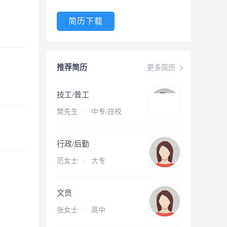
简历下载
推荐简历
更多简历
技工/普工
樊先生
·
中专/技校
行政/后勤
范女士
·
大专
文员
张女士
·
高中