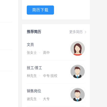
简历下载
推荐简历
更多简历
文员
张女士
·
高中
技工/普工
林先生
·
中专/技校
销售岗位
谢先生
·
大专